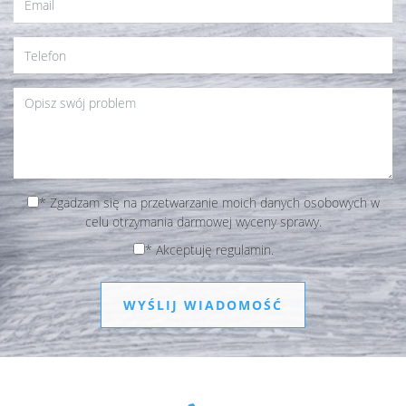
*
Zgadzam się na przetwarzanie moich danych osobowych w
celu otrzymania darmowej wyceny sprawy.
*
Akceptuję regulamin.
WYŚLIJ WIADOMOŚĆ