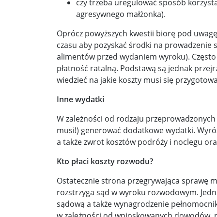
czy trzeba uregulować sposób korzysta
agresywnego małżonka).
Oprócz powyższych kwestii biorę pod uwagę
czasu aby pozyskać środki na prowadzenie s
alimentów przed wydaniem wyroku). Często kl
płatność ratalną. Podstawą są jednak przejr
wiedzieć na jakie koszty musi się przygotow
Inne wydatki
W zależności od rodzaju przeprowadzonych
musi!) generować dodatkowe wydatki. Wyróżni
a także zwrot kosztów podróży i noclegu o
Kto płaci koszty rozwodu?
Ostatecznie strona przegrywająca sprawę mu
rozstrzyga sąd w wyroku rozwodowym. Jedna
sądową a także wynagrodzenie pełnomocnika (
w zależności od wnioskowanych dowodów, np.