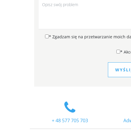
*
Zgadzam się na przetwarzanie moich d
*
Akc
WYŚL
+ 48 577 705 703
Adw