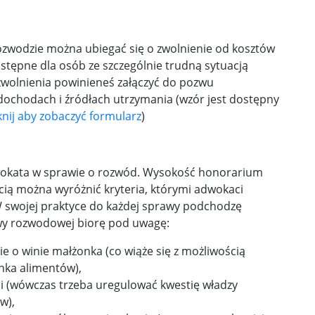
ozwodzie można ubiegać się o zwolnienie od kosztów
stępne dla osób ze szczególnie trudną sytuacją
o zwolnienia powinieneś załączyć do pozwu
dochodach i źródłach utrzymania (wzór jest dostępny
iknij aby zobaczyć formularz
)
wokata w sprawie o rozwód. Wysokość honorarium
cią można wyróżnić kryteria, którymi adwokaci
W swojej praktyce do każdej sprawy podchodzę
wy rozwodowej biorę pod uwagę:
ie o winie małżonka (co wiąże się z możliwością
nka alimentów),
i (wówczas trzeba uregulować kwestię władzy
w),