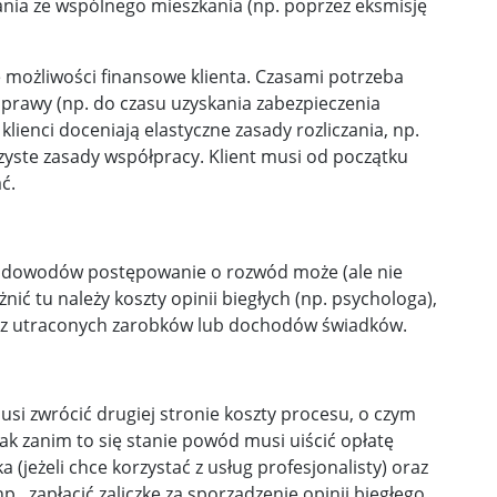
nia ze wspólnego mieszkania (np. poprzez eksmisję
 możliwości finansowe klienta. Czasami potrzeba
prawy (np. do czasu uzyskania zabezpieczenia
ienci doceniają elastyczne zasady rozliczania, np.
zyste zasady współpracy. Klient musi od początku
ać.
 dowodów postępowanie o rozwód może (ale nie
ć tu należy koszty opinii biegłych (np. psychologa),
raz utraconych zarobków lub dochodów świadków.
si zwrócić drugiej stronie koszty procesu, o czym
k zanim to się stanie powód musi uiścić opłatę
jeżeli chce korzystać z usług profesjonalisty) oraz
 zapłacić zaliczkę za sporządzenie opinii biegłego.