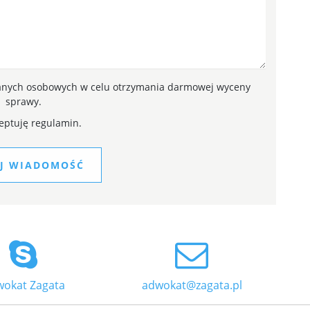
anych osobowych w celu otrzymania darmowej wyceny
sprawy.
eptuję regulamin.
IJ WIADOMOŚĆ
okat Zagata
adwokat@zagata.pl